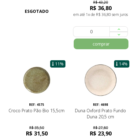
R$ 43,20
R$ 36,80
ESGOTADO
em até 1x de R$ 36,80 sem juros
comprar
11%
14%
REF: 4575
REF: 4698
Croco Prato Pão Bio 15,5cm
Duna Oxford Prato Fundo
Duna 20,5 cm
R$ 35,50
R$ 27,80
R$ 31,50
R$ 23,90