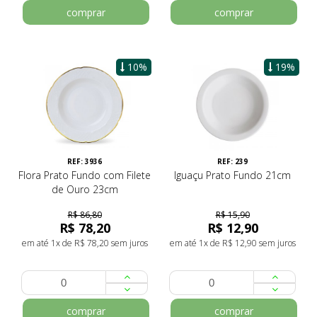
comprar
comprar
10%
19%
REF: 3936
REF: 239
Flora Prato Fundo com Filete
Iguaçu Prato Fundo 21cm
de Ouro 23cm
R$ 86,80
R$ 15,90
R$ 78,20
R$ 12,90
em até 1x de R$ 78,20 sem juros
em até 1x de R$ 12,90 sem juros
comprar
comprar