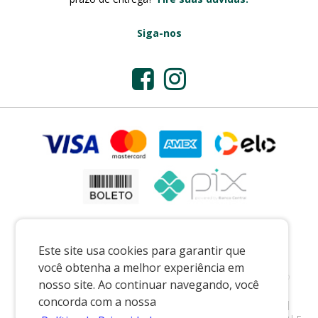
Siga-nos
Este site usa cookies para garantir que
você obtenha a melhor experiência em
Preços e condições exclusivos para o casadaporcelana.com.br e para o
nosso site. Ao continuar navegando, você
televendas, podendo sofrer alterações sem prévia notiﬁcação.
concorda com a nossa
CASA DA PORCELANA COMERCIO LTDA
|
07.541.491/0002-08
|