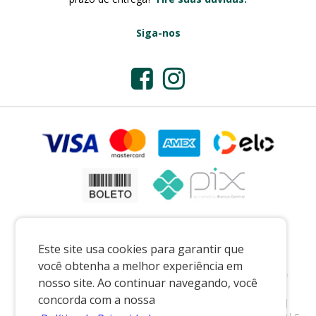
Siga-nos
Este site usa cookies para garantir que
você obtenha a melhor experiência em
Preços e condições exclusivos para o casadaporcelana.com.br e para o
nosso site. Ao continuar navegando, você
televendas, podendo sofrer alterações sem prévia notiﬁcação.
concorda com a nossa
CASA DA PORCELANA COMERCIO LTDA
|
07.541.491/0002-08
|