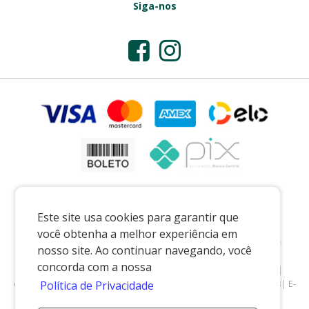
Siga-nos
Este site usa cookies para garantir que
você obtenha a melhor experiência em
Preços e condições exclusivos para o casadaporcelana.com.br e para o
nosso site. Ao continuar navegando, você
televendas, podendo sofrer alterações sem prévia notiﬁcação.
concorda com a nossa
CASA DA PORCELANA COMERCIO LTDA
|
07.541.491/0002-08
|
casadaporcelana.com.br
|
Pedreira/SP
| Telefone: 19 99299-5668| E-
Política de Privacidade
mail: vendas@casadaporcelana.com.br