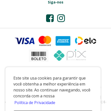
Siga-nos
Este site usa cookies para garantir que
você obtenha a melhor experiência em
Preços e condições exclusivos para o casadaporcelana.com.br e para o
nosso site. Ao continuar navegando, você
televendas, podendo sofrer alterações sem prévia notiﬁcação.
concorda com a nossa
CASA DA PORCELANA COMERCIO LTDA
|
07.541.491/0002-08
|
casadaporcelana.com.br
|
Pedreira/SP
| Telefone: 19 99299-5668| E-
Política de Privacidade
mail: vendas@casadaporcelana.com.br