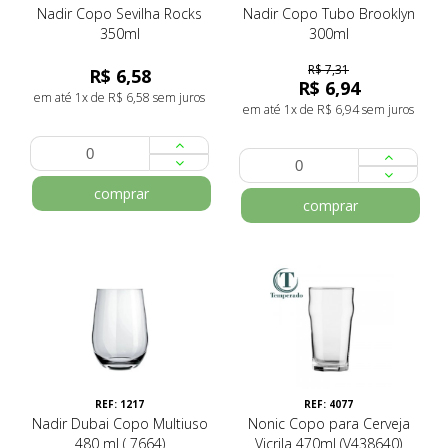
Nadir Copo Sevilha Rocks
Nadir Copo Tubo Brooklyn
350ml
300ml
R$ 7,31
R$ 6,58
R$ 6,94
em até 1x de R$ 6,58 sem juros
em até 1x de R$ 6,94 sem juros
comprar
comprar
REF: 1217
REF: 4077
Nadir Dubai Copo Multiuso
Nonic Copo para Cerveja
480 ml ( 7664)
Vicrila 470ml (V438640)