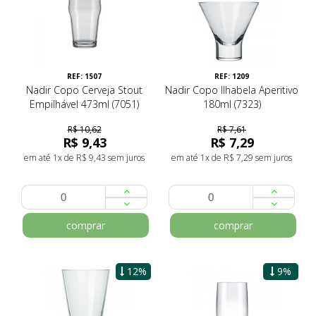
REF: 1507
REF: 1209
Nadir Copo Cerveja Stout
Nadir Copo Ilhabela Aperitivo
Empilhável 473ml (7051)
180ml (7323)
R$ 10,62
R$ 7,61
R$ 9,43
R$ 7,29
em até 1x de R$ 9,43 sem juros
em até 1x de R$ 7,29 sem juros
comprar
comprar
12%
9%