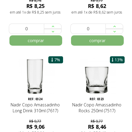
R$ 8,76
R$ 9,77
R$ 8,25
R$ 8,62
em até 1x de R$ 8,25 sem juros
em até 1x de R$ 8,62 sem juros
comprar
comprar
7%
13%
REF: 0324
REF: 0323
Nadir Copo Amassadinho
Nadir Copo Amassadinho
Long Drink 310ml (7617)
Rocks 250ml (7517)
R$ 9,77
R$ 9,77
R$ 9,06
R$ 8,46