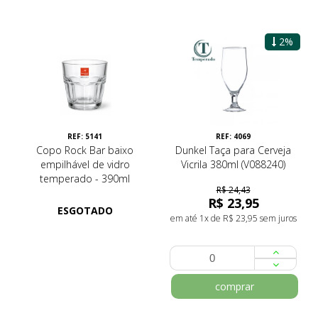
2%
REF: 5141
REF: 4069
Copo Rock Bar baixo
Dunkel Taça para Cerveja
empilhável de vidro
Vicrila 380ml (V088240)
temperado - 390ml
R$ 24,43
R$ 23,95
ESGOTADO
em até 1x de R$ 23,95 sem juros
comprar