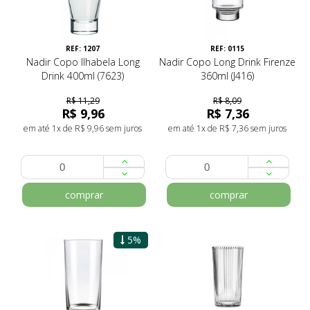
REF: 1207
REF: 0115
Nadir Copo Ilhabela Long
Nadir Copo Long Drink Firenze
Drink 400ml (7623)
360ml (J416)
R$ 11,29
R$ 8,09
R$ 9,96
R$ 7,36
em até 1x de R$ 9,96 sem juros
em até 1x de R$ 7,36 sem juros
comprar
comprar
5%