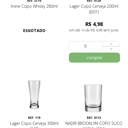
REF: 3310
REF: 0120
Irvine Copo Whisky 280ml
Lager Copo Cerveja 200ml
(J501)
R$ 4,98
ESGOTADO
em até 1x de R$ 4,98 sem juros
comprar
REF: 119
REF: 0112
Lager Copo Cerveja 300ml
NADIR BROOKLYN COPO SUCO