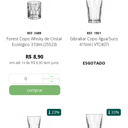
REF: 3689
REF: 1951
Forest Copo Whisky de Cristal
Gibraltar Copo Água/Suco
Ecológico 310ml (25523)
415ml ( VTC407)
R$ 8,90
em até 1x de R$ 8,90 sem juros
ESGOTADO
comprar
23%
33%