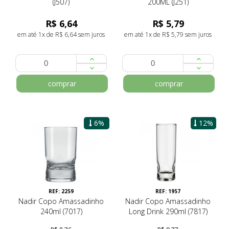
(J507)
200ML (J251)
R$ 6,64
R$ 5,79
em até 1x de R$ 6,64 sem juros
em até 1x de R$ 5,79 sem juros
comprar
comprar
6%
12%
REF: 2259
REF: 1957
Nadir Copo Amassadinho
Nadir Copo Amassadinho
240ml (7017)
Long Drink 290ml (7817)