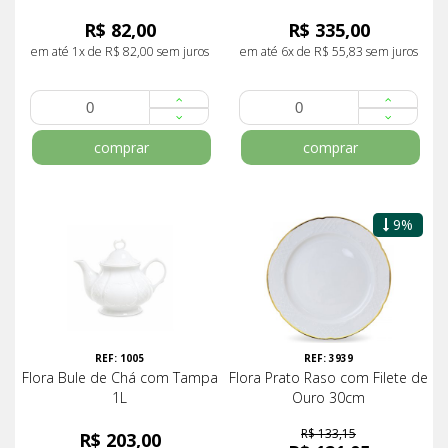
R$ 82,00
R$ 335,00
em até 1x de R$ 82,00 sem juros
em até 6x de R$ 55,83 sem juros
comprar
comprar
9%
REF: 1005
REF: 3939
Flora Bule de Chá com Tampa
Flora Prato Raso com Filete de
1L
Ouro 30cm
R$ 133,15
R$ 203,00