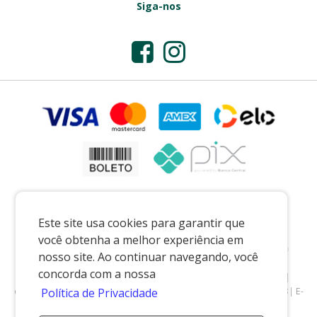
Siga-nos
Este site usa cookies para garantir que
você obtenha a melhor experiência em
Preços e condições exclusivos para o casadaporcelana.com.br e para o
nosso site. Ao continuar navegando, você
televendas, podendo sofrer alterações sem prévia notiﬁcação.
concorda com a nossa
CASA DA PORCELANA COMERCIO LTDA
|
07.541.491/0002-08
|
casadaporcelana.com.br
|
Pedreira/SP
| Telefone: 19 99299-5668| E-
Política de Privacidade
mail: vendas@casadaporcelana.com.br