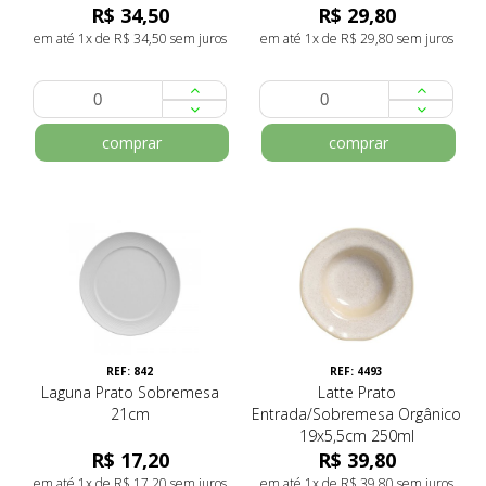
R$ 34,50
R$ 29,80
em até 1x de R$ 34,50 sem juros
em até 1x de R$ 29,80 sem juros
comprar
comprar
REF: 842
REF: 4493
Laguna Prato Sobremesa
Latte Prato
21cm
Entrada/Sobremesa Orgânico
19x5,5cm 250ml
R$ 17,20
R$ 39,80
em até 1x de R$ 17,20 sem juros
em até 1x de R$ 39,80 sem juros