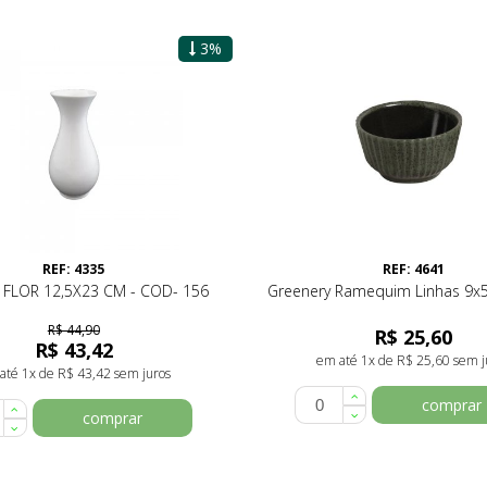
3%
REF: 4335
REF: 4641
 FLOR 12,5X23 CM - COD- 156
Greenery Ramequim Linhas 9x
R$ 44,90
R$ 25,60
R$ 43,42
em até 1x de R$ 25,60 sem j
até 1x de R$ 43,42 sem juros
comprar
comprar