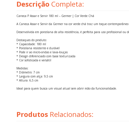
Descrição
Completa:
Caneca P Assar e Servir 180 ml – Germer | Cor Verde Chá
A Caneca Assar e Servir da Germer na cor verde chá traz um toque contemporâneo e
Desenvolvida em porcelana de alta resistência, é perfeita para uso profissional ou d
Destaques do produto:
* Capacidade: 180 ml
* Porcelana resistente e durável
* Pode ir ao micro-ondas e lava-louças
* Design diferenciado com base texturizada
* Cor sofisticada e versátil
Medidas:
* Diâmetro: 7 cm
* Largura com alça: 9,5 cm
* Altura: 6,5 cm
Ideal para quem busca um visual atual sem abrir mão da funcionalidade.
Produtos
Relacionados: