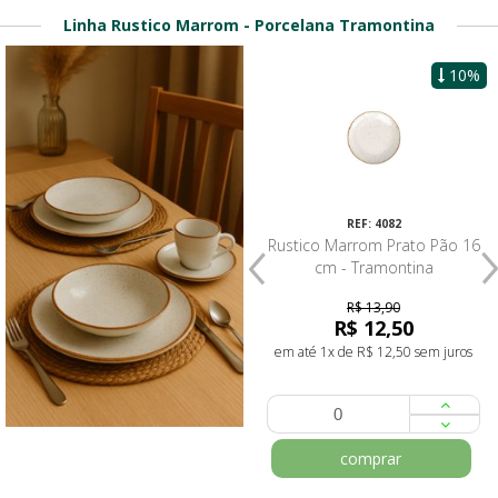
Linha Rustico Marrom - Porcelana Tramontina
10%
REF: 3794
REF: 4082
Rustico Marrom Prato
Rustico Marrom Prato Pão 16
Sobremesa 21cm - Tramontina
cm - Tramontina
R$ 13,90
R$ 19,80
R$ 12,50
em até 1x de R$ 19,80 sem juros
em até 1x de R$ 12,50 sem juros
comprar
comprar