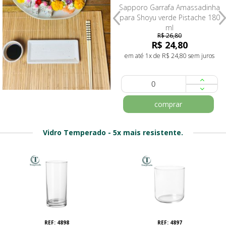
Sapporo Porta Shoyu Pequeno
Sapporo Garrafa Amassadinha
Paçoca Creme 60ml
para Shoyu verde Pistache 180
ml
R$ 7,20
R$ 26,80
R$ 6,75
R$ 24,80
em até 1x de R$ 6,75 sem juros
em até 1x de R$ 24,80 sem juros
comprar
comprar
Vidro Temperado - 5x mais resistente.
REF: 4898
REF: 4897