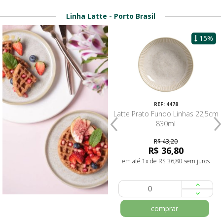
Linha Latte - Porto Brasil
13%
15%
REF: 4485
REF: 4478
Latte Cumbuca Orgânico
Latte Prato Fundo Linhas 22,5cm
17,5x5,5cm 520ml
830ml
R$ 45,80
R$ 43,20
R$ 39,90
R$ 36,80
em até 1x de R$ 39,90 sem juros
em até 1x de R$ 36,80 sem juros
comprar
comprar