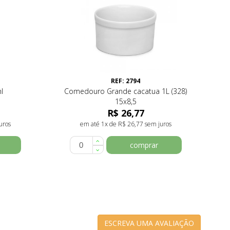
REF: 2794
l
Comedouro Grande cacatua 1L (328)
15x8,5
R$ 26,77
uros
em até 1x de R$ 26,77 sem juros
comprar
ESCREVA UMA AVALIAÇÃO