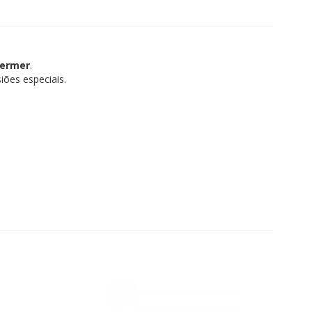
Germer
.
iões especiais.