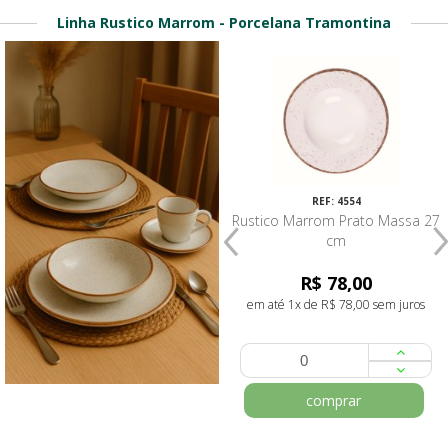
Linha Rustico Marrom - Porcelana Tramontina
10%
REF: 4082
REF: 4554
Rustico Marrom Prato Pão 16
Rustico Marrom Prato Massa 27
cm - Tramontina
cm
R$ 13,90
R$ 78,00
R$ 12,50
em até 1x de R$ 78,00 sem juros
em até 1x de R$ 12,50 sem juros
comprar
comprar