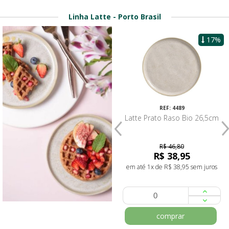
Linha Latte - Porto Brasil
13%
17%
REF: 4485
REF: 4489
Latte Cumbuca Orgânico
Latte Prato Raso Bio 26,5cm
17,5x5,5cm 520ml
R$ 45,80
R$ 46,80
R$ 39,90
R$ 38,95
em até 1x de R$ 39,90 sem juros
em até 1x de R$ 38,95 sem juros
comprar
comprar