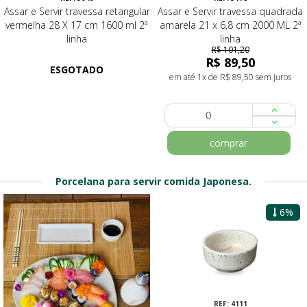
Assar e Servir travessa retangular
Assar e Servir travessa quadrada
vermelha 28 X 17 cm 1600 ml 2ª
amarela 21 x 6,8 cm 2000 ML 2ª
linha
linha
R$ 101,20
R$ 89,50
ESGOTADO
em até 1x de R$ 89,50 sem juros
comprar
Porcelana para servir comida Japonesa.
6%
REF: 4622
REF: 4111