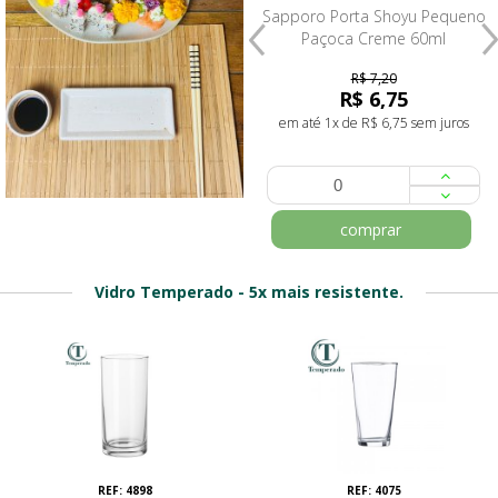
Sapporo Travessa Retangular c/
Sapporo Porta Shoyu Pequeno
div. p/ Shoyu Azul 19,5x9,5
Paçoca Creme 60ml
R$ 7,20
R$ 28,80
R$ 6,75
em até 1x de R$ 28,80 sem juros
em até 1x de R$ 6,75 sem juros
comprar
comprar
Vidro Temperado - 5x mais resistente.
REF: 4898
REF: 4075