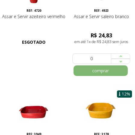
REF: 4720
REF: 4923
Assar e Servir azeiteiro vermelho
Assar e Servir saleiro branco
R$ 24,83
ESGOTADO
em até 1x de R$ 24,83 sem juros
comprar
12%
REF: 3949
REF: 3178