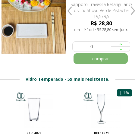
Sapporo Travessa Retangular c/
Sapporo Travessa Retangular c/
div. p/ Shoyu Branca 19,5x9,5
div. p/ Shoyu Verde Pistache
19,5x9,5
R$ 28,80
R$ 28,80
em até 1x de R$ 28,80 sem juros
em até 1x de R$ 28,80 sem juros
comprar
comprar
Vidro Temperado - 5x mais resistente.
1%
REF: 4075
REF: 4071