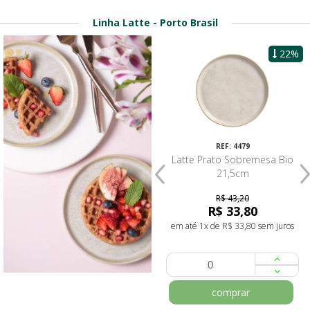
Linha Latte - Porto Brasil
17%
22%
REF: 4489
REF: 4479
Latte Prato Raso Bio 26,5cm
Latte Prato Sobremesa Bio
21,5cm
R$ 46,80
R$ 43,20
R$ 38,95
R$ 33,80
em até 1x de R$ 38,95 sem juros
em até 1x de R$ 33,80 sem juros
comprar
comprar