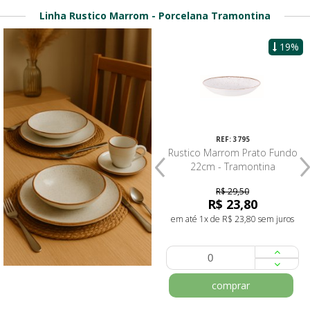
Linha Rustico Marrom - Porcelana Tramontina
19%
REF: 4554
REF: 3795
Rustico Marrom Prato Massa 27
Rustico Marrom Prato Fundo
cm
22cm - Tramontina
R$ 29,50
R$ 78,00
R$ 23,80
em até 1x de R$ 78,00 sem juros
em até 1x de R$ 23,80 sem juros
comprar
comprar