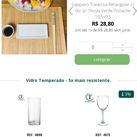
Sapporo Travessa Retangular c/
Sapporo Travessa Retangular c/
div. p/ Shoyu Paçoca Creme
div. p/ Shoyu Verde Pistache
19,5x9,5
19,5x9,5
R$ 28,80
R$ 28,80
em até 1x de R$ 28,80 sem juros
em até 1x de R$ 28,80 sem juros
comprar
comprar
Vidro Temperado - 5x mais resistente.
3%
REF: 4898
REF: 4073