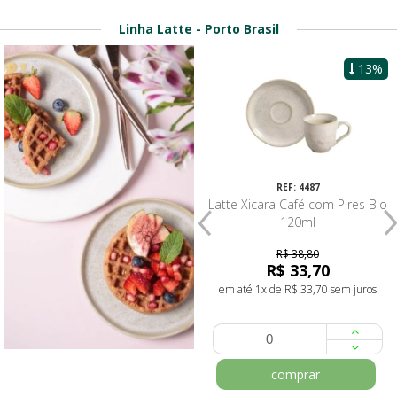
Linha Latte - Porto Brasil
17%
13%
REF: 4489
REF: 4487
Latte Prato Raso Bio 26,5cm
Latte Xicara Café com Pires Bio
120ml
R$ 46,80
R$ 38,80
R$ 38,95
R$ 33,70
em até 1x de R$ 38,95 sem juros
em até 1x de R$ 33,70 sem juros
comprar
comprar