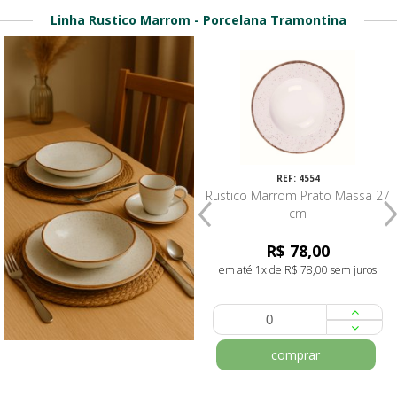
Linha Rustico Marrom - Porcelana Tramontina
REF: 4141
REF: 4554
Rustico Marrom Prato Raso 25
Rustico Marrom Prato Massa 27
cm - Tramontina
cm
R$ 23,80
R$ 78,00
em até 1x de R$ 23,80 sem juros
em até 1x de R$ 78,00 sem juros
comprar
comprar