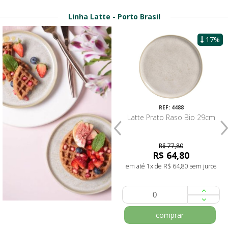
Linha Latte - Porto Brasil
17%
22%
REF: 4488
REF: 4479
Latte Prato Raso Bio 29cm
Latte Prato Sobremesa Bio
21,5cm
R$ 77,80
R$ 43,20
R$ 64,80
R$ 33,80
em até 1x de R$ 64,80 sem juros
em até 1x de R$ 33,80 sem juros
comprar
comprar