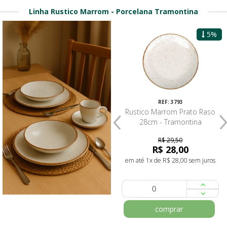
Linha Rustico Marrom - Porcelana Tramontina
5%
19%
REF: 3793
REF: 3795
Rustico Marrom Prato Raso
Rustico Marrom Prato Fundo
28cm - Tramontina
22cm - Tramontina
R$ 29,50
R$ 29,50
R$ 28,00
R$ 23,80
em até 1x de R$ 28,00 sem juros
em até 1x de R$ 23,80 sem juros
comprar
comprar