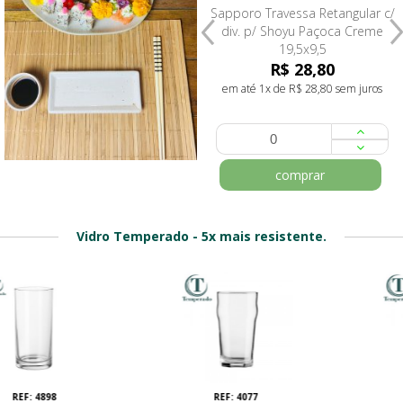
Sapporo Travessa Retangular c/
Sapporo Garrafa Amassadinha
div. p/ Shoyu Paçoca Creme
para Shoyu paçoca Creme
19,5x9,5
180ml
R$ 26,80
R$ 28,80
R$ 24,80
em até 1x de R$ 28,80 sem juros
em até 1x de R$ 24,80 sem juros
comprar
comprar
Vidro Temperado - 5x mais resistente.
1%
REF: 4077
REF: 4071