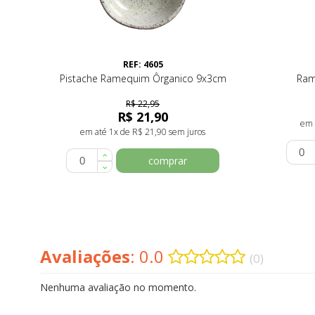
REF: 4605
Pistache Ramequim Ôrganico 9x3cm
Ram
R$ 22,95
R$ 21,90
em 
em até 1x de R$ 21,90 sem juros
comprar
Avaliações
: 0.0
(0)
Nenhuma avaliação no momento.