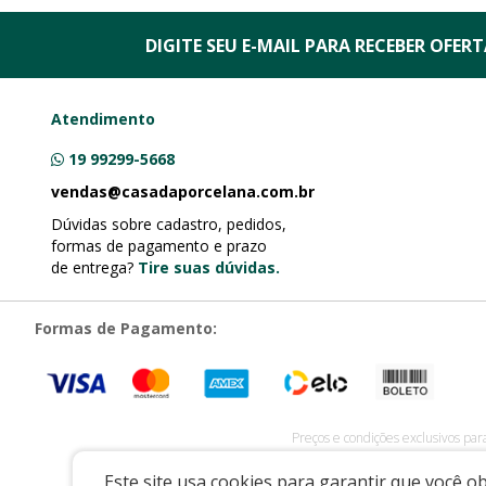
DIGITE SEU E-MAIL PARA RECEBER
OFERTA
Atendimento
19 99299-5668
vendas@casadaporcelana.com.br
Dúvidas sobre cadastro, pedidos,
formas de pagamento e prazo
de entrega?
Tire suas dúvidas.
Formas de Pagamento:
Preços e condições exclusivos par
CASA DA PORCELANA COMERCIO LTDA
|
07.541.491/0
Este site usa cookies para garantir que você 