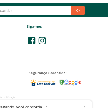
OK
Siga-nos
Segurança Garantida:
a notiﬁcação.
E-mail: vendas@casadaporcelana.com.br
avegando, você concorda