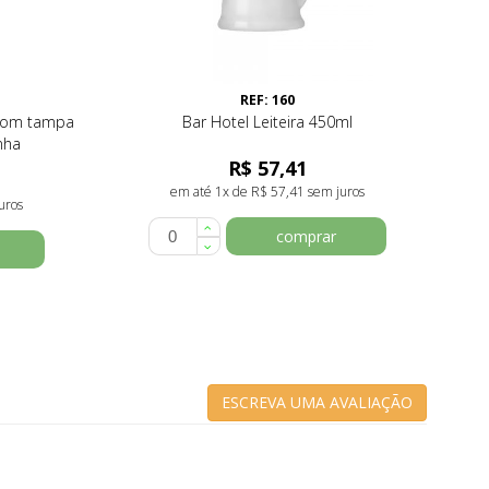
REF: 160
 com tampa
Bar Hotel Leiteira 450ml
nha
R$ 57,41
em até 1x de R$ 57,41 sem juros
uros
comprar
ESCREVA UMA AVALIAÇÃO