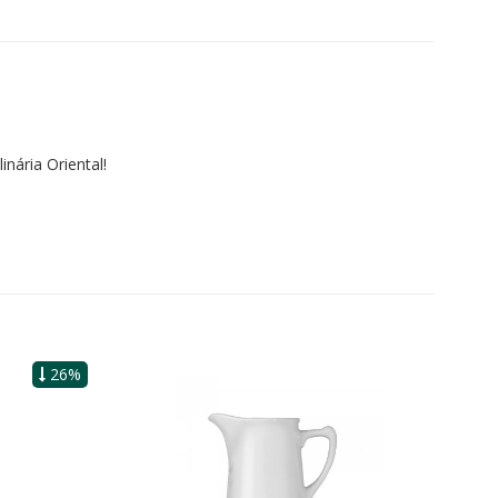
nária Oriental!
26%