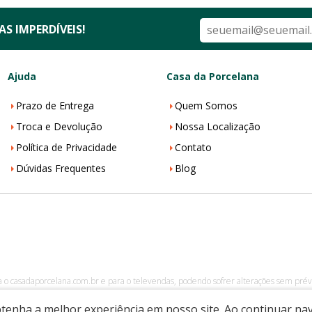
S IMPERDÍVEIS!
Ajuda
Casa da Porcelana
Prazo de Entrega
Quem Somos
Troca e Devolução
Nossa Localização
Política de Privacidade
Contato
Dúvidas Frequentes
Blog
a o casadaporcelana.com.br e para o televendas, podendo sofrer alterações sem prévi
002-08
|
casadaporcelana.com.br
|
Pedreira/SP
| Telefone: 19 99299-5668| 
obtenha a melhor experiência em nosso site. Ao continuar n