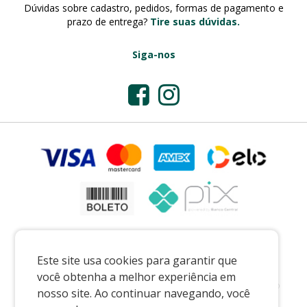
Dúvidas sobre cadastro, pedidos, formas de pagamento e
prazo de entrega?
Tire suas dúvidas.
Siga-nos
Este site usa cookies para garantir que
você obtenha a melhor experiência em
Preços e condições exclusivos para o casadaporcelana.com.br e para o
nosso site. Ao continuar navegando, você
televendas, podendo sofrer alterações sem prévia notiﬁcação.