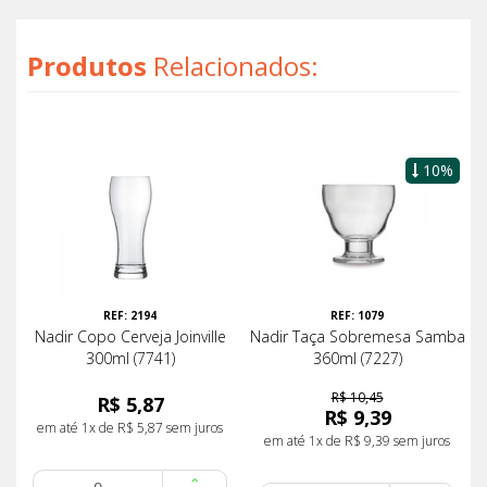
Produtos
Relacionados:
10%
REF: 2194
REF: 1079
Nadir Copo Cerveja Joinville
Nadir Taça Sobremesa Samba
300ml (7741)
360ml (7227)
R$ 10,45
R$ 5,87
R$ 9,39
em até 1x de R$ 5,87 sem juros
em até 1x de R$ 9,39 sem juros