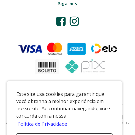
Siga-nos
Este site usa cookies para garantir que
você obtenha a melhor experiência em
Preços e condições exclusivos para o casadaporcelana.com.br e para o
nosso site. Ao continuar navegando, você
televendas, podendo sofrer alterações sem prévia notiﬁcação.
concorda com a nossa
CASA DA PORCELANA COMERCIO LTDA
|
07.541.491/0002-08
|
casadaporcelana.com.br
|
Pedreira/SP
| Telefone: 19 99299-5668| E-
Política de Privacidade
mail: vendas@casadaporcelana.com.br