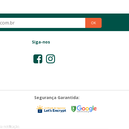
OK
Siga-nos
Segurança Garantida:
a notiﬁcação.