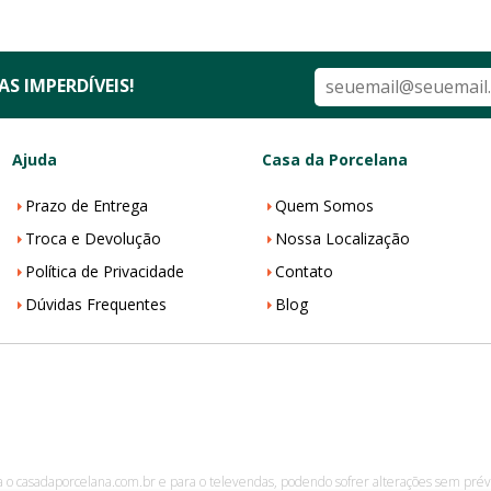
S IMPERDÍVEIS!
Ajuda
Casa da Porcelana
Prazo de Entrega
Quem Somos
Troca e Devolução
Nossa Localização
Política de Privacidade
Contato
Dúvidas Frequentes
Blog
a o casadaporcelana.com.br e para o televendas, podendo sofrer alterações sem prévi