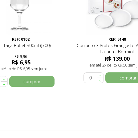
REF: 0102
REF: 5148
r Taça Buffet 300ml (J700)
Conjunto 3 Pratos Grangusto A
Italiana - Bormioli
R$ 9,96
R$ 139,00
R$ 6,95
em até 2x de R$ 69,50 sem j
até 1x de R$ 6,95 sem juros
comprar
comprar