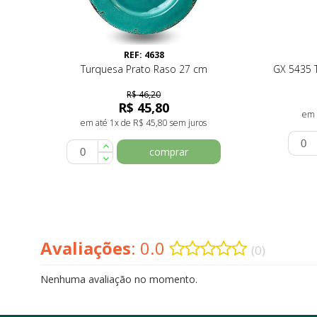
REF: 4638
Turquesa Prato Raso 27 cm
GX 5435 
R$ 46,20
R$ 45,80
em 
em até 1x de R$ 45,80 sem juros
comprar
Avaliações
: 0.0
(0)
Nenhuma avaliação no momento.