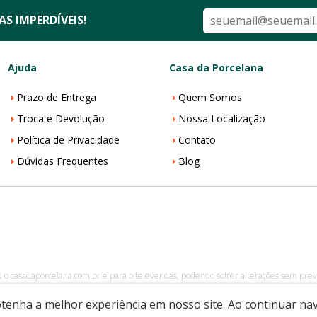
S IMPERDÍVEIS!
Ajuda
Casa da Porcelana
Prazo de Entrega
Quem Somos
Troca e Devolução
Nossa Localização
Política de Privacidade
Contato
Dúvidas Frequentes
Blog
a o casadaporcelana.com.br e para o televendas, podendo sofrer alterações sem prévi
002-08
|
casadaporcelana.com.br
|
Pedreira/SP
| Telefone: 19 99299-5668| 
obtenha a melhor experiência em nosso site. Ao continuar n