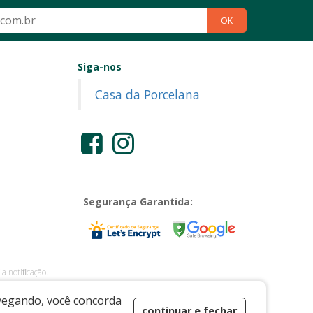
OK
Siga-nos
Casa da Porcelana
Segurança Garantida:
a notiﬁcação.
E-mail: vendas@casadaporcelana.com.br
avegando, você concorda
continuar e fechar