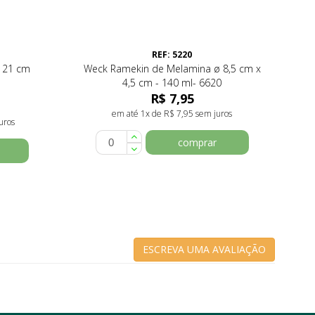
REF: 5220
 21 cm
Weck Ramekin de Melamina ø 8,5 cm x
4,5 cm - 140 ml- 6620
R$ 7,95
em até 1x de R$ 7,95 sem juros
uros
comprar
ESCREVA UMA AVALIAÇÃO