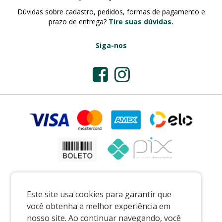
Dúvidas sobre cadastro, pedidos, formas de pagamento e
prazo de entrega?
Tire suas dúvidas.
Siga-nos
Este site usa cookies para garantir que
você obtenha a melhor experiência em
Preços e condições exclusivos para o casadaporcelana.com.br e para o
nosso site. Ao continuar navegando, você