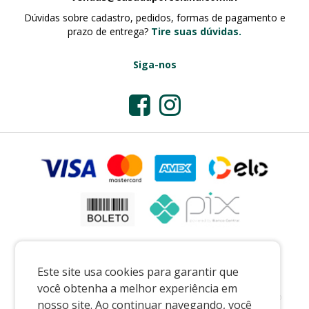
Dúvidas sobre cadastro, pedidos, formas de pagamento e
prazo de entrega?
Tire suas dúvidas.
Siga-nos
Este site usa cookies para garantir que
você obtenha a melhor experiência em
Preços e condições exclusivos para o casadaporcelana.com.br e para o
nosso site. Ao continuar navegando, você