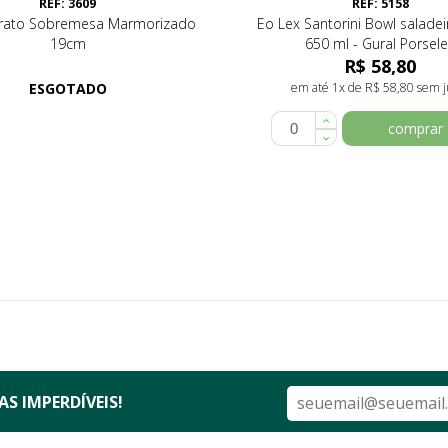
REF: 3609
REF: 5158
Prato Sobremesa Marmorizado
Eo Lex Santorini Bowl salade
19cm
650 ml - Gural Porsel
R$ 58,80
ESGOTADO
em até 1x de R$ 58,80 sem j
comprar
S IMPERDÍVEIS!