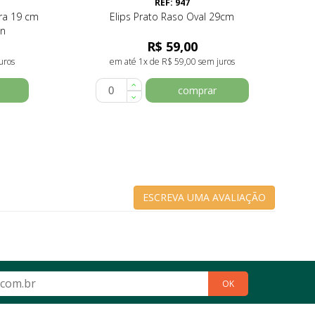
REF: 947
ira 19 cm
Elips Prato Raso Oval 29cm
en
R$ 59,00
uros
em até 1x de R$ 59,00 sem juros
comprar
ESCREVA UMA AVALIAÇÃO
OK