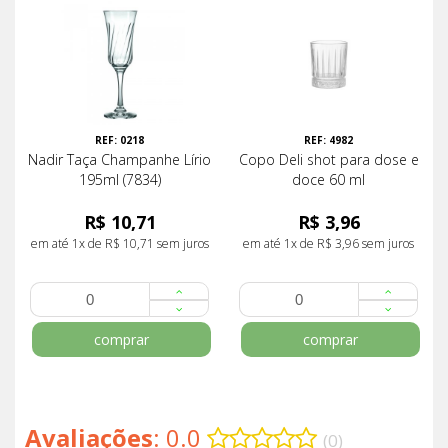
REF: 0218
REF: 4982
Nadir Taça Champanhe Lírio
Copo Deli shot para dose e
195ml (7834)
doce 60 ml
R$ 10,71
R$ 3,96
em até 1x de R$ 10,71 sem juros
em até 1x de R$ 3,96 sem juros
comprar
comprar
Avaliações
: 0.0
(0)