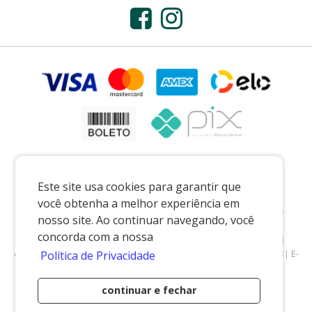
Este site usa cookies para garantir que
você obtenha a melhor experiência em
Preços e condições exclusivos para o casadaporcelana.com.br e para o
nosso site. Ao continuar navegando, você
televendas, podendo sofrer alterações sem prévia notiﬁcação.
concorda com a nossa
CASA DA PORCELANA COMERCIO LTDA
|
07.541.491/0002-08
|
casadaporcelana.com.br
|
Pedreira/SP
| Telefone: 19 99299-5668| E-
Política de Privacidade
mail: vendas@casadaporcelana.com.br
continuar e fechar
Desenvolvido por